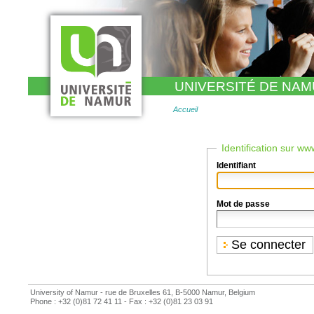
Aller
au
contenu.
|
Aller
à
la
navigation
UNIVERSITÉ DE NA
Accueil
Identification sur w
Identifiant
Mot de passe
University of Namur - rue de Bruxelles 61, B-5000 Namur, Belgium
Phone : +32 (0)81 72 41 11 - Fax : +32 (0)81 23 03 91