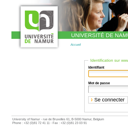
Aller
au
contenu.
|
Aller
à
la
navigation
UNIVERSITÉ DE NA
Accueil
Identification sur w
Identifiant
Mot de passe
University of Namur - rue de Bruxelles 61, B-5000 Namur, Belgium
Phone : +32 (0)81 72 41 11 - Fax : +32 (0)81 23 03 91