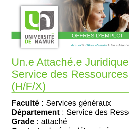
Aller
au
contenu.
|
Aller
à
la
navigation
OFFRES D'EMPLOI
>
>
Accueil
Offres d'emploi
Un.e Attaché
Un.e Attaché.e Juridique
Service des Ressource
(H/F/X)
Faculté
:
Services généraux
Département
:
Service des Res
Grade
:
attaché